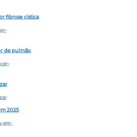
 fibrose cística
er de pulmão
zar
 em 2025