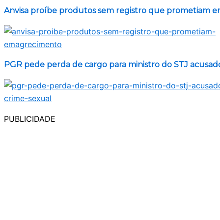
Anvisa proíbe produtos sem registro que prometiam 
PGR pede perda de cargo para ministro do STJ acusad
PUBLICIDADE