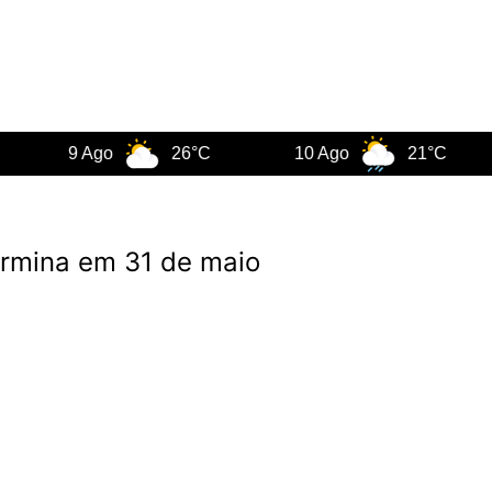
9 Ago
26°C
10 Ago
21°C
11
ermina em 31 de maio