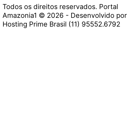
Todos os direitos reservados. Portal
Amazonia1 © 2026 - Desenvolvido por
Hosting Prime Brasil (11) 95552.6792
Destaque da Semana
Cultura e Entretenimento
Viagens e Turismo
Economia e Negócios
Educação e Carreiras
Segurança e Justiça
Política
Tecnologia e Inovação
Saúde e Bem-Estar
Meio Ambiente e Sustentabilidade
Destaque da Semana
Cultura e Entretenimento