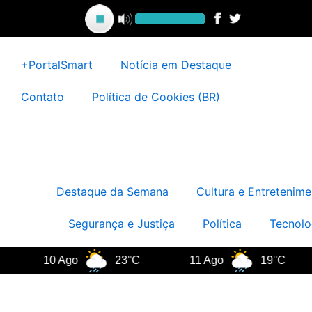
Ir
para
o
conteúdo
+PortalSmart
Notícia em Destaque
Contato
Política de Cookies (BR)
Destaque da Semana
Cultura e Entretenime
Segurança e Justiça
Política
Tecnolo
10 Ago
23°C
11 Ago
19°C