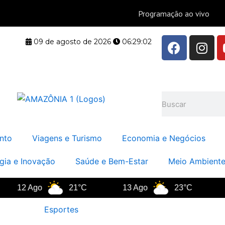
F
I
09 de agosto de 2026
06:29:03
a
n
c
s
e
t
b
a
Pesquisar
o
g
o
r
k
a
nto
Viagens e Turismo
Economia e Negócios
m
gia e Inovação
Saúde e Bem-Estar
Meio Ambiente
12 Ago
21°C
13 Ago
23°C
14 
Esportes