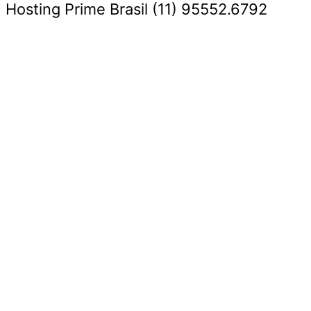
Hosting Prime Brasil (11) 95552.6792
Destaque da Semana
Cultura e Entretenimento
Viagens e Turismo
Economia e Negócios
Educação e Carreiras
Segurança e Justiça
Política
Tecnologia e Inovação
Saúde e Bem-Estar
Meio Ambiente e Sustentabilidade
Destaque da Semana
Cultura e Entretenimento
Viagens e Turismo
Economia e Negócios
Educação e Carreiras