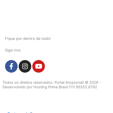
Fique por dentro de tudo!
Siga-nos
F
I
Y
a
n
o
c
s
u
e
t
t
Todos os direitos reservados. Portal Amazonia1 © 2026 -
b
a
u
Desenvolvido por Hosting Prime Brasil (11) 95552.6792
o
g
b
o
r
e
k
a