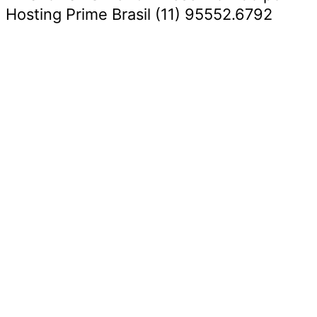
Hosting Prime Brasil (11) 95552.6792
Destaque da Semana
Cultura e Entretenimento
Viagens e Turismo
Economia e Negócios
Educação e Carreiras
Segurança e Justiça
Política
Tecnologia e Inovação
Saúde e Bem-Estar
Meio Ambiente e Sustentabilidade
Destaque da Semana
Cultura e Entretenimento
Viagens e Turismo
Economia e Negócios