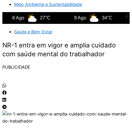
Meio Ambiente e Sustentabilidade
8 Ago
27°C
9 Ago
34°C
10
Saúde e Bem-Estar
NR-1 entra em vigor e amplia cuidado
com saúde mental do trabalhador
PUBLICIDADE