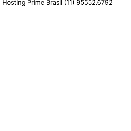
Hosting Prime Brasil (11) 95552.6792
Destaque da Semana
Cultura e Entretenimento
Viagens e Turismo
Economia e Negócios
Educação e Carreiras
Segurança e Justiça
Política
Tecnologia e Inovação
Saúde e Bem-Estar
Meio Ambiente e Sustentabilidade
Destaque da Semana
Cultura e Entretenimento
Viagens e Turismo
Economia e Negócios
Educação e Carreiras