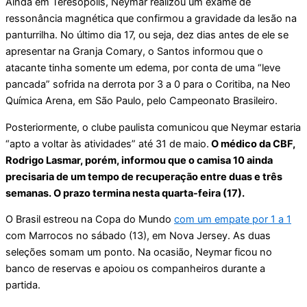
Ainda em Teresópolis, Neymar realizou um exame de
ressonância magnética que confirmou a gravidade da lesão na
panturrilha. No último dia 17, ou seja, dez dias antes de ele se
apresentar na Granja Comary, o Santos informou que o
atacante tinha somente um edema, por conta de uma “leve
pancada” sofrida na derrota por 3 a 0 para o Coritiba, na Neo
Química Arena, em São Paulo, pelo Campeonato Brasileiro.
Posteriormente, o clube paulista comunicou que Neymar estaria
“apto a voltar às atividades” até 31 de maio.
O médico da CBF,
Rodrigo Lasmar, porém, informou que o camisa 10 ainda
precisaria de um tempo de recuperação entre duas e três
semanas. O prazo termina nesta quarta-feira (17).
O Brasil estreou na Copa do Mundo
com um empate por 1 a 1
com Marrocos no sábado (13), em Nova Jersey. As duas
seleções somam um ponto. Na ocasião, Neymar ficou no
banco de reservas e apoiou os companheiros durante a
partida.