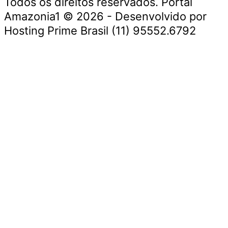
Todos os direitos reservados. Portal
Amazonia1 © 2026 - Desenvolvido por
Hosting Prime Brasil (11) 95552.6792
Destaque da Semana
Cultura e Entretenimento
Viagens e Turismo
Economia e Negócios
Educação e Carreiras
Segurança e Justiça
Política
Tecnologia e Inovação
Saúde e Bem-Estar
Meio Ambiente e Sustentabilidade
Destaque da Semana
Cultura e Entretenimento
Viagens e Turismo