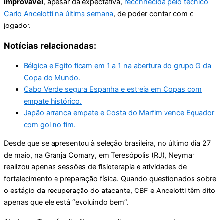
improvável
, apesar da expectativa,
reconhecida pelo técnico
Carlo Ancelotti na última semana
, de poder contar com o
jogador.
Notícias relacionadas:
Bélgica e Egito ficam em 1 a 1 na abertura do grupo G da
Copa do Mundo.
Cabo Verde segura Espanha e estreia em Copas com
empate histórico.
Japão arranca empate e Costa do Marfim vence Equador
com gol no fim.
Desde que se apresentou à seleção brasileira, no último dia 27
de maio, na Granja Comary, em Teresópolis (RJ), Neymar
realizou apenas sessões de fisioterapia e atividades de
fortalecimento e preparação física. Quando questionados sobre
o estágio da recuperação do atacante, CBF e Ancelotti têm dito
apenas que ele está “evoluindo bem”.