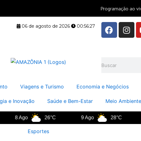
F
I
06 de agosto de 2026
00:56:27
a
n
c
s
e
t
b
a
Pesquisar
o
g
o
r
k
a
nto
Viagens e Turismo
Economia e Negócios
m
gia e Inovação
Saúde e Bem-Estar
Meio Ambiente
8 Ago
26°C
9 Ago
28°C
1
Esportes