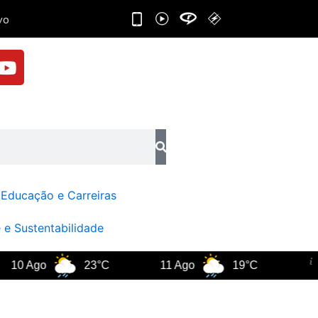
Y
o
u
t
u
b
e
Educação e Carreiras
 e Sustentabilidade
0 Ago
23°C
11 Ago
19°C
Ri