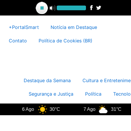
Ir
para
o
conteúdo
+PortalSmart
Notícia em Destaque
Contato
Política de Cookies (BR)
Destaque da Semana
Cultura e Entretenime
Segurança e Justiça
Política
Tecnolo
6 Ago
30°C
7 Ago
31°C