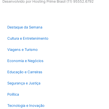
b
a
u
Desenvolvido por Hosting Prime Brasil (11) 95552.6792
o
g
b
o
r
e
k
a
-
m
Destaque da Semana
f
Cultura e Entretenimento
Viagens e Turismo
Economia e Negócios
Educação e Carreiras
Segurança e Justiça
Política
Tecnologia e Inovação