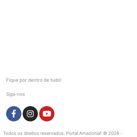
Fique por dentro de tudo!
Siga-nos
F
I
Y
a
n
o
c
s
u
e
t
t
Todos os direitos reservados. Portal Amazonia1 © 2026 -