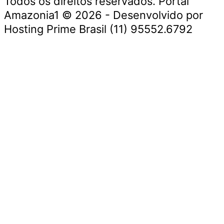
Todos os direitos reservados. Portal
Amazonia1 © 2026 - Desenvolvido por
Hosting Prime Brasil (11) 95552.6792
Destaque da Semana
Cultura e Entretenimento
Viagens e Turismo
Economia e Negócios
Educação e Carreiras
Segurança e Justiça
Política
Tecnologia e Inovação
Saúde e Bem-Estar
Meio Ambiente e Sustentabilidade
Destaque da Semana
Cultura e Entretenimento
Viagens e Turismo