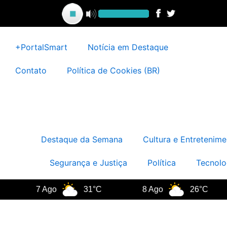
Ir
para
o
conteúdo
+PortalSmart
Notícia em Destaque
Contato
Política de Cookies (BR)
Destaque da Semana
Cultura e Entretenime
Segurança e Justiça
Política
Tecnolo
7 Ago
31°C
8 Ago
26°C