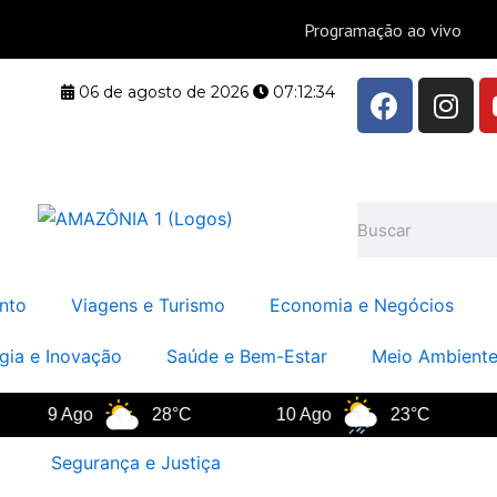
F
I
06 de agosto de 2026
07:12:35
a
n
c
s
e
t
b
a
Pesquisar
o
g
o
r
k
a
nto
Viagens e Turismo
Economia e Negócios
m
gia e Inovação
Saúde e Bem-Estar
Meio Ambiente
9 Ago
28°C
10 Ago
23°C
1
Segurança e Justiça