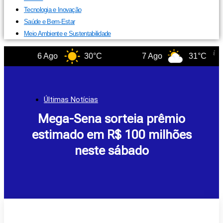
Tecnologia e Inovação
Saúde e Bem-Estar
Meio Ambiente e Sustentabilidade
6 Ago
30°C
7 Ago
31°C
Últimas Notícias
Mega-Sena sorteia prêmio
estimado em R$ 100 milhões
neste sábado