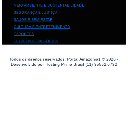
MEIO AMBIENTE E SUSTENTABILIDADE
SEGURANÇA E JUSTIÇA
SAÚDE E BEM-ESTAR
CULTURA E ENTRETENIMENTO
ESPORTES
ECONOMIA E NEGÓCIOS
Todos os direitos reservados. Portal Amazonia1 © 2026 -
Desenvolvido por Hosting Prime Brasil (11) 95552.6792
DESTAQUE DA SEMANA
CULTURA E ENTRETENIMENTO
VIAGENS E TURISMO