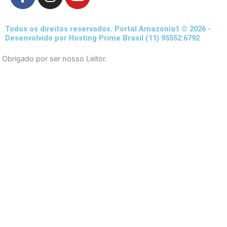
a
n
o
c
s
u
e
t
t
Todos os direitos reservados. Portal Amazonia1 © 2026 -
b
a
u
Desenvolvido por Hosting Prime Brasil (11) 95552.6792
o
g
b
Obrigado por ser nosso Leitor.
o
r
e
k
a
-
m
f