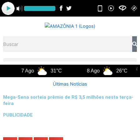
Ir
para
o
conteúdo
Pesquisar
7 Ago
31°C
8 Ago
26°C
Últimas Notícias
Mega-Sena sorteia prêmio de R$ 3,5 milhões nesta terça-
feira
PUBLICIDADE