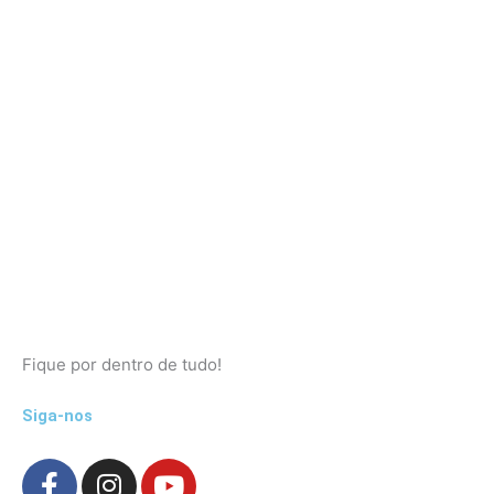
Fique por dentro de tudo!
Siga-nos
F
I
Y