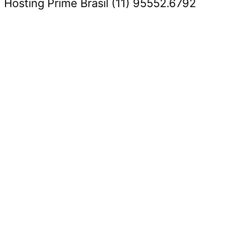
Hosting Prime Brasil (11) 95552.6792
Destaque da Semana
Cultura e Entretenimento
Viagens e Turismo
Economia e Negócios
Educação e Carreiras
Segurança e Justiça
Política
Tecnologia e Inovação
Saúde e Bem-Estar
Meio Ambiente e Sustentabilidade
Destaque da Semana
Cultura e Entretenimento
Viagens e Turismo
Economia e Negócios
Educação e Carreiras