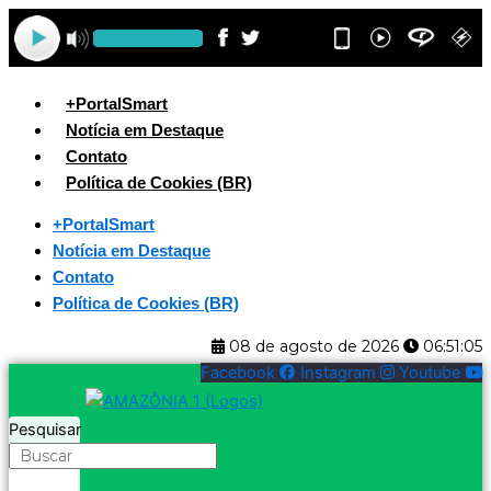
Ir
para
o
conteúdo
+PortalSmart
Notícia em Destaque
Contato
Política de Cookies (BR)
+PortalSmart
Notícia em Destaque
Contato
Política de Cookies (BR)
08 de agosto de 2026
06:51:06
Facebook
Instagram
Youtube
Pesquisar