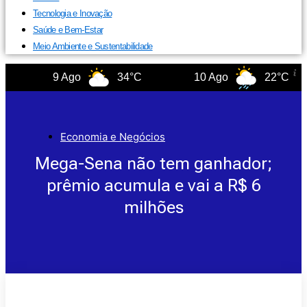
Tecnologia e Inovação
Saúde e Bem-Estar
Meio Ambiente e Sustentabilidade
9 Ago
34°C
10 Ago
22°C
Economia e Negócios
Mega-Sena não tem ganhador;
prêmio acumula e vai a R$ 6
milhões