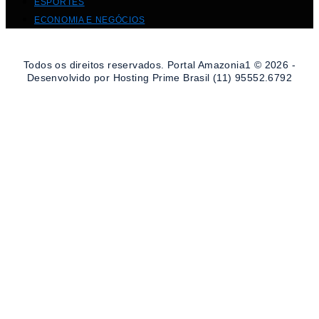
ESPORTES
ECONOMIA E NEGÓCIOS
Todos os direitos reservados. Portal Amazonia1 © 2026 -
Desenvolvido por Hosting Prime Brasil (11) 95552.6792
DESTAQUE DA SEMANA
CULTURA E ENTRETENIMENTO
VIAGENS E TURISMO
ECONOMIA E NEGÓCIOS
EDUCAÇÃO E CARREIRAS
SEGURANÇA E JUSTIÇA
POLÍTICA