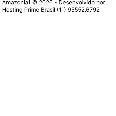
Amazonia1 © 2026 - Desenvolvido por
Hosting Prime Brasil (11) 95552.6792
Destaque da Semana
Cultura e Entretenimento
Viagens e Turismo
Economia e Negócios
Educação e Carreiras
Segurança e Justiça
Política
Tecnologia e Inovação
Saúde e Bem-Estar
Meio Ambiente e Sustentabilidade
Destaque da Semana
Cultura e Entretenimento
Viagens e Turismo
Economia e Negócios