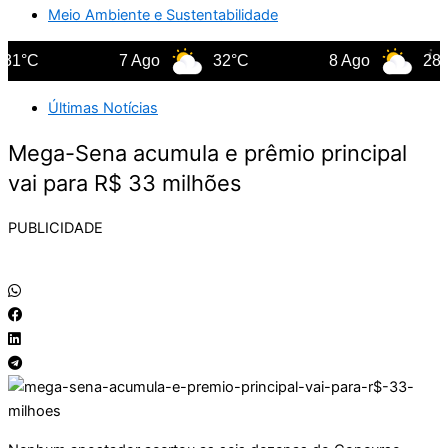
Meio Ambiente e Sustentabilidade
1°C
7 Ago
32°C
8 Ago
28°C
Últimas Notícias
Mega-Sena acumula e prêmio principal
vai para R$ 33 milhões
PUBLICIDADE