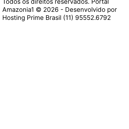
Todos os direitos reservados. Portal
Amazonia1 © 2026 - Desenvolvido por
Hosting Prime Brasil (11) 95552.6792
Destaque da Semana
Cultura e Entretenimento
Viagens e Turismo
Economia e Negócios
Educação e Carreiras
Segurança e Justiça
Política
Tecnologia e Inovação
Saúde e Bem-Estar
Meio Ambiente e Sustentabilidade
Destaque da Semana
Cultura e Entretenimento
Viagens e Turismo