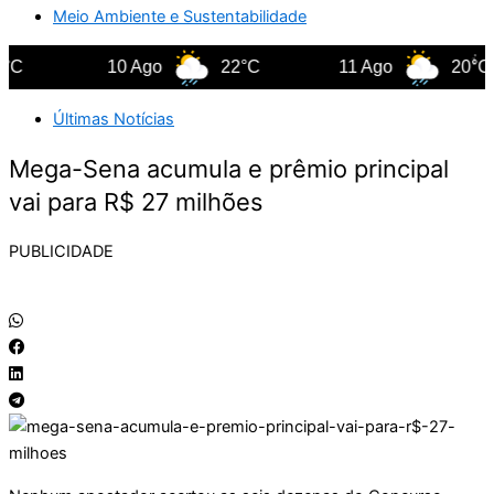
Meio Ambiente e Sustentabilidade
C
10 Ago
22°C
11 Ago
20°C
Últimas Notícias
Mega-Sena acumula e prêmio principal
vai para R$ 27 milhões
PUBLICIDADE