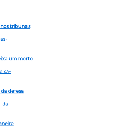
 nos tribunais
eixa um morto
 da defesa
aneiro