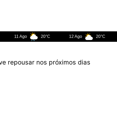
11 Ago
20°C
12 Ago
20°C
13
eve repousar nos próximos dias