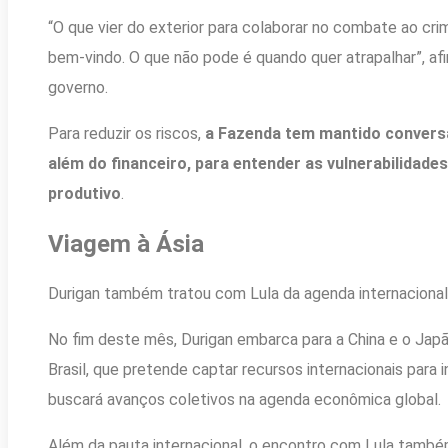
“O que vier do exterior para colaborar no combate ao cr
bem-vindo. O que não pode é quando quer atrapalhar”, afi
governo.
Para reduzir os riscos,
a Fazenda tem mantido convers
além do financeiro, para entender as vulnerabilidad
produtivo
.
Viagem à Ásia
Durigan também tratou com Lula da agenda internacional 
No fim deste mês, Durigan embarca para a China e o Jap
Brasil, que pretende captar recursos internacionais para 
buscará avanços coletivos na agenda econômica global.
Além da pauta internacional, o encontro com Lula també