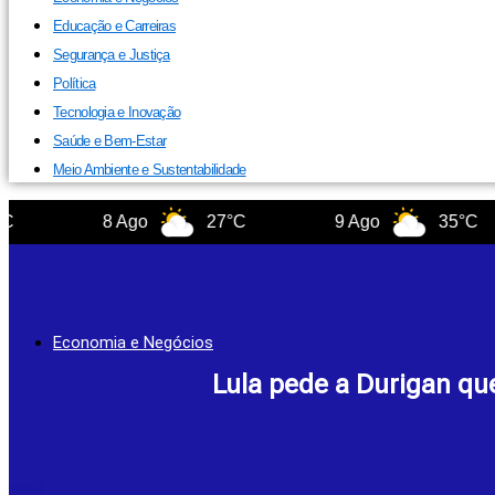
Educação e Carreiras
Segurança e Justiça
Política
Tecnologia e Inovação
Saúde e Bem-Estar
Meio Ambiente e Sustentabilidade
8 Ago
27°C
9 Ago
35°C
Economia e Negócios
Lula pede a Durigan qu