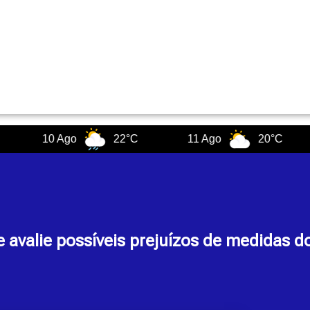
10 Ago
22°C
11 Ago
20°C
12
e avalie possíveis prejuízos de medidas 