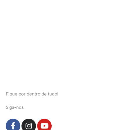
Fique por dentro de tudo!
Siga-nos
F
I
Y
a
n
o