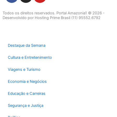
c
s
u
e
t
t
Todos os direitos reservados. Portal Amazonia1 © 2026 -
b
a
u
Desenvolvido por Hosting Prime Brasil (11) 95552.6792
o
g
b
o
r
e
k
a
-
m
Destaque da Semana
f
Cultura e Entretenimento
Viagens e Turismo
Economia e Negócios
Educação e Carreiras
Segurança e Justiça