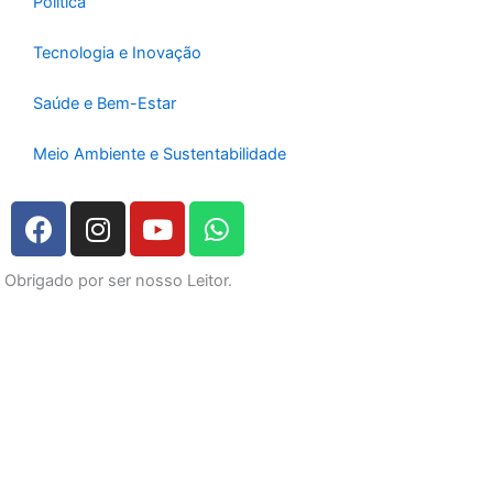
Política
Tecnologia e Inovação
Saúde e Bem-Estar
Meio Ambiente e Sustentabilidade
F
I
Y
W
a
n
o
h
c
s
u
a
Obrigado por ser nosso Leitor.
e
t
t
t
b
a
u
s
o
g
b
a
o
r
e
p
k
a
p
m