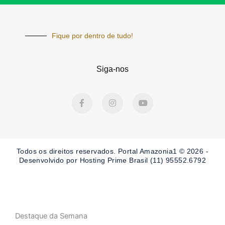
Fique por dentro de tudo!
Siga-nos
F
I
Y
a
n
o
c
s
u
e
t
t
b
a
u
o
g
b
o
r
e
Todos os direitos reservados. Portal Amazonia1 © 2026 -
k
a
-
m
Desenvolvido por Hosting Prime Brasil (11) 95552.6792
f
Destaque da Semana