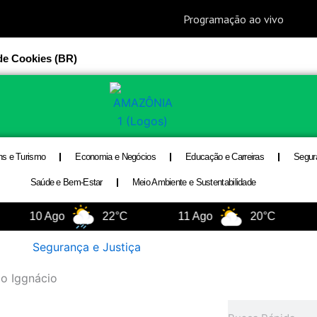
 de Cookies (BR)
ns e Turismo
Economia e Negócios
Educação e Carreiras
Segur
Saúde e Bem-Estar
Meio Ambiente e Sustentabilidade
10 Ago
22°C
11 Ago
20°C
12 A
Segurança e Justiça
do Iggnácio
Pesquisar