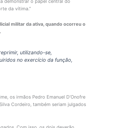
a demonstrar o papel central do
te da vítima.”
cial militar da ativa, quando ocorreu o
.
eprimir, utilizando-se,
uiridos no exercício da função,
ime, os irmãos Pedro Emanuel D’Onofre
Silva Cordeiro, também seriam julgados
vogados. Com isso, os dois deverão