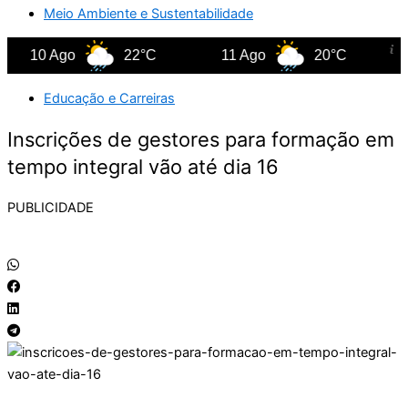
Meio Ambiente e Sustentabilidade
10 Ago
22°C
11 Ago
20°C
12
Educação e Carreiras
Inscrições de gestores para formação em
tempo integral vão até dia 16
PUBLICIDADE