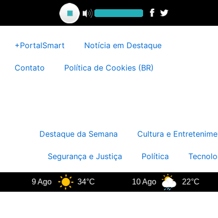
Ir
para
o
conteúdo
+PortalSmart
Notícia em Destaque
Contato
Política de Cookies (BR)
Destaque da Semana
Cultura e Entretenime
Segurança e Justiça
Política
Tecnolo
9 Ago
34°C
10 Ago
22°C
1