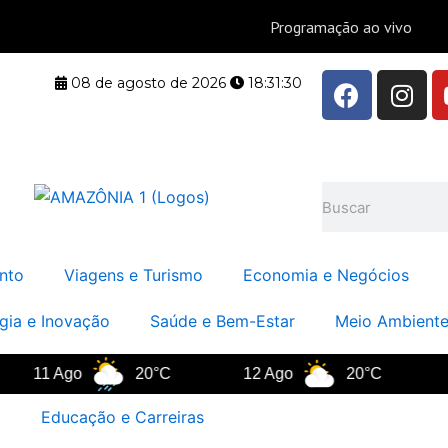
F
I
08 de agosto de 2026
18:31:31
a
n
c
s
e
t
b
a
Pesquisar
o
g
o
r
k
a
nto
Viagens e Turismo
Economia e Negócios
m
gia e Inovação
Saúde e Bem-Estar
Meio Ambiente
1 Ago
20°C
12 Ago
20°C
13 A
Educação e Carreiras