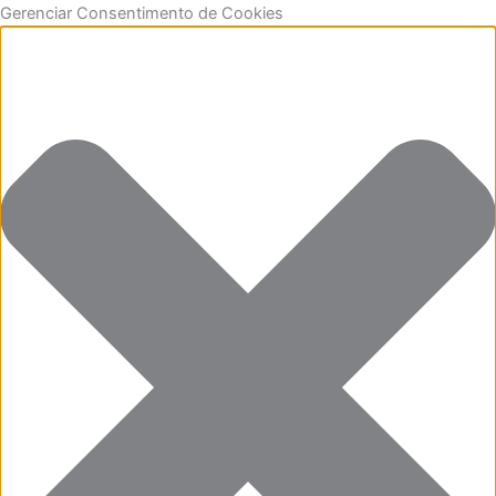
Ir
Funcional
Marketing
Estatísticas
Preferências
Gerenciar Consentimento de Cookies
para
o
conteúdo