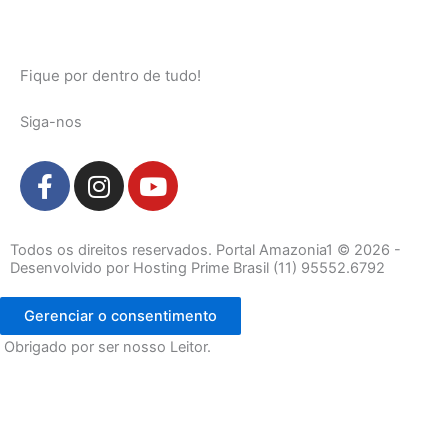
Fique por dentro de tudo!
Siga-nos
F
I
Y
a
n
o
c
s
u
e
t
t
Todos os direitos reservados. Portal Amazonia1 © 2026 -
b
a
u
Desenvolvido por Hosting Prime Brasil (11) 95552.6792
o
g
b
o
r
e
Gerenciar o consentimento
k
a
Obrigado por ser nosso Leitor.
-
m
f