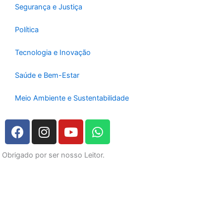
Segurança e Justiça
Política
Tecnologia e Inovação
Saúde e Bem-Estar
Meio Ambiente e Sustentabilidade
F
I
Y
W
a
n
o
h
c
s
u
a
Obrigado por ser nosso Leitor.
e
t
t
t
b
a
u
s
o
g
b
a
o
r
e
p
k
a
p