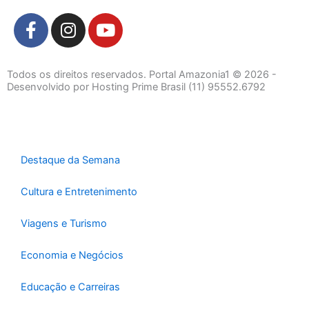
F
I
Y
a
n
o
c
s
u
e
t
t
Todos os direitos reservados. Portal Amazonia1 © 2026 -
b
a
u
Desenvolvido por Hosting Prime Brasil (11) 95552.6792
o
g
b
o
r
e
k
a
-
m
Destaque da Semana
f
Cultura e Entretenimento
Viagens e Turismo
Economia e Negócios
Educação e Carreiras