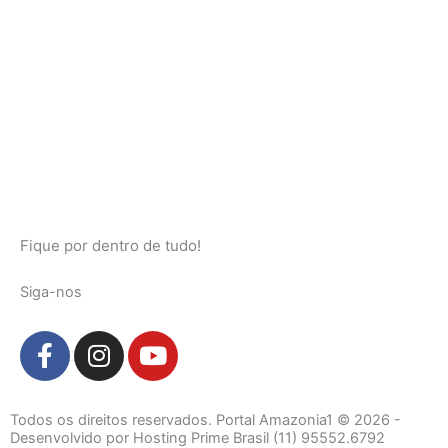
Fique por dentro de tudo!
Siga-nos
F
I
Y
a
n
o
c
s
u
e
t
t
Todos os direitos reservados. Portal Amazonia1 © 2026 -
b
a
u
Desenvolvido por Hosting Prime Brasil (11) 95552.6792