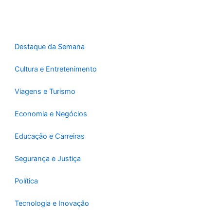
o
g
b
o
r
e
k
a
-
m
Destaque da Semana
f
Cultura e Entretenimento
Viagens e Turismo
Economia e Negócios
Educação e Carreiras
Segurança e Justiça
Política
Tecnologia e Inovação