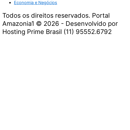
Economia e Negócios
Todos os direitos reservados. Portal
Amazonia1 © 2026 - Desenvolvido por
Hosting Prime Brasil (11) 95552.6792
Destaque da Semana
Cultura e Entretenimento
Viagens e Turismo
Economia e Negócios
Educação e Carreiras
Segurança e Justiça
Política
Tecnologia e Inovação
Saúde e Bem-Estar
Meio Ambiente e Sustentabilidade
Destaque da Semana