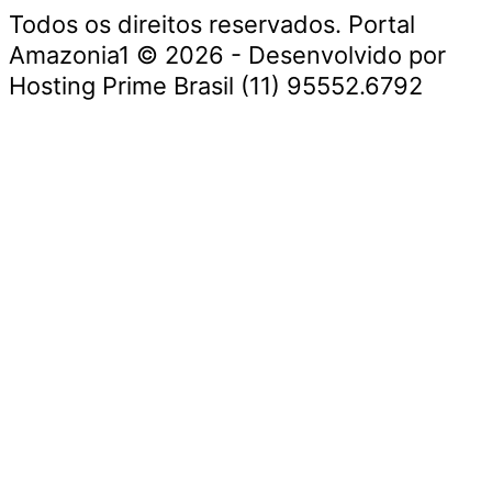
Todos os direitos reservados. Portal
Amazonia1 © 2026 - Desenvolvido por
Hosting Prime Brasil (11) 95552.6792
Destaque da Semana
Cultura e Entretenimento
Viagens e Turismo
Economia e Negócios
Educação e Carreiras
Segurança e Justiça
Política
Tecnologia e Inovação
Saúde e Bem-Estar
Meio Ambiente e Sustentabilidade
Destaque da Semana
Cultura e Entretenimento