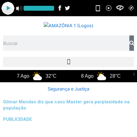
Ir
para
o
conteúdo
Pesquisar
7 Ago
32°C
8 Ago
28°C
9 
Segurança e Justiça
Gilmar Mendes diz que caso Master gera perplexidade na
população
PUBLICIDADE