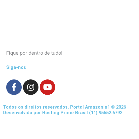
Fique por dentro de tudo!
Siga-nos
F
I
Y
a
n
o
c
s
u
e
t
t
Todos os direitos reservados. Portal Amazonia1 © 2026 -
b
a
u
Desenvolvido por Hosting Prime Brasil (11) 95552.6792
o
g
b
o
r
e
k
a