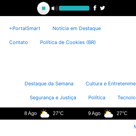
Ir
para
o
conteúdo
+PortalSmart
Notícia em Destaque
Contato
Política de Cookies (BR)
Destaque da Semana
Cultura e Entretenime
Segurança e Justiça
Política
Tecnolo
8 Ago
27°C
9 Ago
27°C