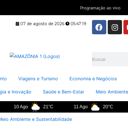
F
I
07 de agosto de 2026
05:47:20
a
n
c
s
e
t
b
a
Pesquisar
o
g
o
r
k
a
nto
Viagens e Turismo
Economia e Negócios
m
gia e Inovação
Saúde e Bem-Estar
Meio Ambiente
10 Ago
21°C
11 Ago
20°C
Meio Ambiente e Sustentabilidade