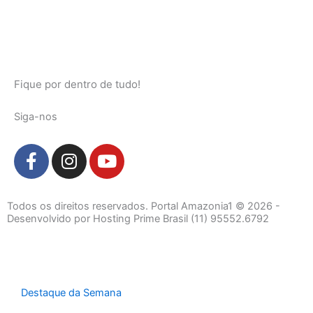
Fique por dentro de tudo!
Siga-nos
F
I
Y
a
n
o
c
s
u
e
t
t
Todos os direitos reservados. Portal Amazonia1 © 2026 -
b
a
u
Desenvolvido por Hosting Prime Brasil (11) 95552.6792
o
g
b
o
r
e
k
a
-
m
Destaque da Semana
f