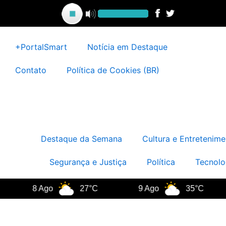
Ir
para
o
conteúdo
+PortalSmart
Notícia em Destaque
Contato
Política de Cookies (BR)
Destaque da Semana
Cultura e Entretenime
Segurança e Justiça
Política
Tecnolo
8 Ago
27°C
9 Ago
35°C
10