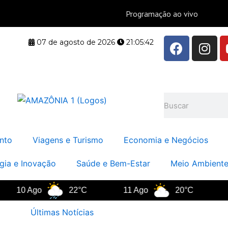
F
I
07 de agosto de 2026
21:05:42
a
n
c
s
e
t
b
a
Pesquisar
o
g
o
r
k
a
nto
Viagens e Turismo
Economia e Negócios
m
gia e Inovação
Saúde e Bem-Estar
Meio Ambiente
 Ago
22°C
11 Ago
20°C
12 Ag
Últimas Notícias