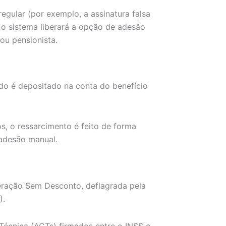
egular (por exemplo, a assinatura falsa
 o sistema liberará a opção de adesão
ou pensionista.
do é depositado na conta do benefício
s, o ressarcimento é feito de forma
adesão manual.
eração Sem Desconto, deflagrada pela
).
écnica (ACTs) firmados entre o INSS e