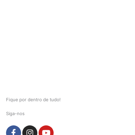
Fique por dentro de tudo!
Siga-nos
F
I
Y