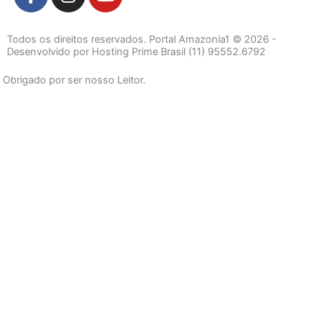
a
n
o
c
s
u
e
t
t
Todos os direitos reservados. Portal Amazonia1 © 2026 -
b
a
u
Desenvolvido por Hosting Prime Brasil (11) 95552.6792
o
g
b
Obrigado por ser nosso Leitor.
o
r
e
k
a
-
m
f