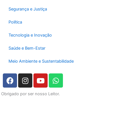
Segurança e Justiça
Política
Tecnologia e Inovação
Saúde e Bem-Estar
Meio Ambiente e Sustentabilidade
F
I
Y
W
a
n
o
h
c
s
u
a
Obrigado por ser nosso Leitor.
e
t
t
t
b
a
u
s
o
g
b
a
o
r
e
p
k
a
p