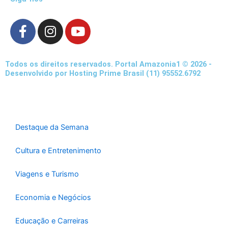
F
I
Y
a
n
o
c
s
u
e
t
t
Todos os direitos reservados. Portal Amazonia1 © 2026 -
b
a
u
Desenvolvido por Hosting Prime Brasil (11) 95552.6792
o
g
b
o
r
e
k
a
-
m
Destaque da Semana
f
Cultura e Entretenimento
Viagens e Turismo
Economia e Negócios
Educação e Carreiras