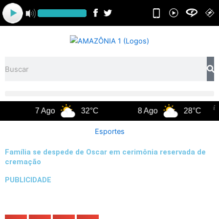
Ir
para
o
conteúdo
Pesquisar
7 Ago
32°C
8 Ago
28°C
Esportes
Família se despede de Oscar em cerimônia reservada de
cremação
PUBLICIDADE