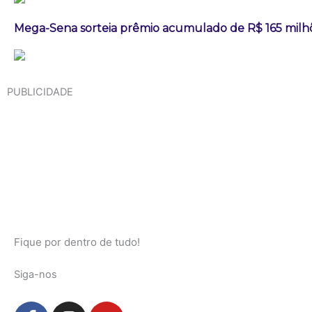
Mega-Sena sorteia prêmio acumulado de R$ 165 milh
PUBLICIDADE
Fique por dentro de tudo!
Siga-nos
F
I
Y