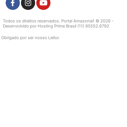
a
n
o
c
s
u
e
t
t
Todos os direitos reservados. Portal Amazonia1 © 2026 -
b
a
u
Desenvolvido por Hosting Prime Brasil (11) 95552.6792
o
g
b
Obrigado por ser nosso Leitor.
o
r
e
k
a
-
m
f