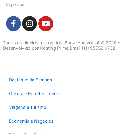
Siga-nos
F
I
Y
a
n
o
c
s
u
e
t
t
Todos os direitos reservados. Portal Amazonia1 © 2026 -
b
a
u
Desenvolvido por Hosting Prime Brasil (11) 95552.6792
o
g
b
o
r
e
k
a
-
m
Destaque da Semana
f
Cultura e Entretenimento
Viagens e Turismo
Economia e Negócios