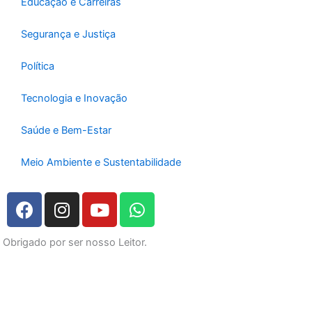
Educação e Carreiras
Segurança e Justiça
Política
Tecnologia e Inovação
Saúde e Bem-Estar
Meio Ambiente e Sustentabilidade
F
I
Y
W
a
n
o
h
c
s
u
a
Obrigado por ser nosso Leitor.
e
t
t
t
b
a
u
s
o
g
b
a
o
r
e
p