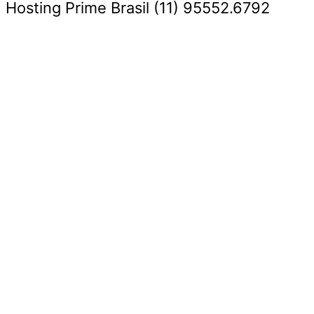
Hosting Prime Brasil (11) 95552.6792
Destaque da Semana
Cultura e Entretenimento
Viagens e Turismo
Economia e Negócios
Educação e Carreiras
Segurança e Justiça
Política
Tecnologia e Inovação
Saúde e Bem-Estar
Meio Ambiente e Sustentabilidade
Destaque da Semana
Cultura e Entretenimento
Viagens e Turismo
Economia e Negócios
Educação e Carreiras