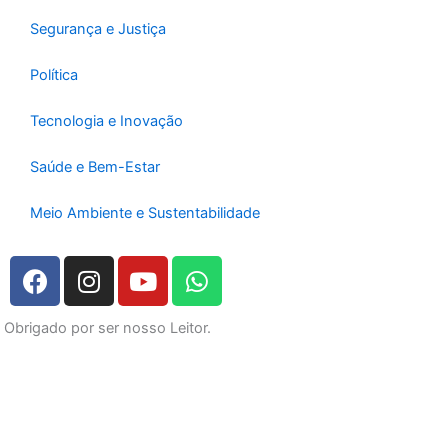
Segurança e Justiça
Política
Tecnologia e Inovação
Saúde e Bem-Estar
Meio Ambiente e Sustentabilidade
F
I
Y
W
a
n
o
h
c
s
u
a
Obrigado por ser nosso Leitor.
e
t
t
t
b
a
u
s
o
g
b
a
o
r
e
p
k
a
p