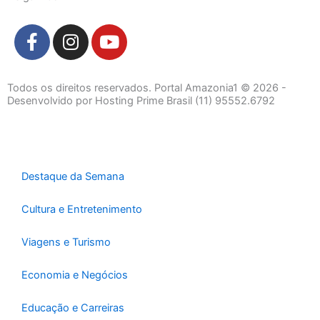
F
I
Y
a
n
o
c
s
u
e
t
t
Todos os direitos reservados. Portal Amazonia1 © 2026 -
b
a
u
Desenvolvido por Hosting Prime Brasil (11) 95552.6792
o
g
b
o
r
e
k
a
-
m
Destaque da Semana
f
Cultura e Entretenimento
Viagens e Turismo
Economia e Negócios
Educação e Carreiras