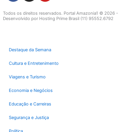
c
s
u
e
t
t
Todos os direitos reservados. Portal Amazonia1 © 2026 -
b
a
u
Desenvolvido por Hosting Prime Brasil (11) 95552.6792
o
g
b
o
r
e
k
a
-
m
Destaque da Semana
f
Cultura e Entretenimento
Viagens e Turismo
Economia e Negócios
Educação e Carreiras
Segurança e Justiça
Política