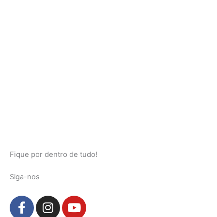
Fique por dentro de tudo!
Siga-nos
F
I
Y
a
n
o