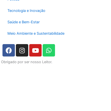
Tecnologia e Inovação
Saúde e Bem-Estar
Meio Ambiente e Sustentabilidade
F
I
Y
W
a
n
o
h
c
s
u
a
Obrigado por ser nosso Leitor.
e
t
t
t
b
a
u
s
o
g
b
a
o
r
e
p
k
a
p
m