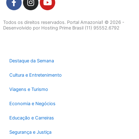
a
n
o
c
s
u
e
t
t
Todos os direitos reservados. Portal Amazonia1 © 2026 -
b
a
u
Desenvolvido por Hosting Prime Brasil (11) 95552.6792
o
g
b
o
r
e
k
a
-
m
Destaque da Semana
f
Cultura e Entretenimento
Viagens e Turismo
Economia e Negócios
Educação e Carreiras
Segurança e Justiça