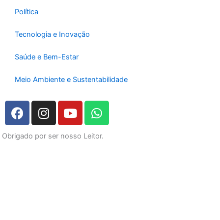
Política
Tecnologia e Inovação
Saúde e Bem-Estar
Meio Ambiente e Sustentabilidade
F
I
Y
W
a
n
o
h
c
s
u
a
Obrigado por ser nosso Leitor.
e
t
t
t
b
a
u
s
o
g
b
a
o
r
e
p
k
a
p
m