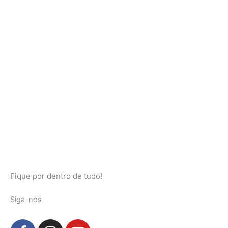
Fique por dentro de tudo!
Siga-nos
F
I
Y