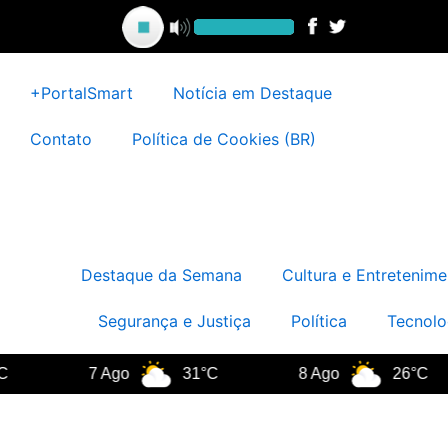
Ir
para
o
conteúdo
+PortalSmart
Notícia em Destaque
Contato
Política de Cookies (BR)
Destaque da Semana
Cultura e Entretenime
Segurança e Justiça
Política
Tecnolo
7 Ago
31°C
8 Ago
26°C