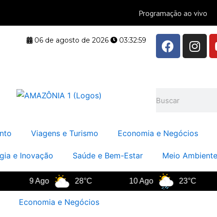
F
I
06 de agosto de 2026
03:33:00
a
n
c
s
e
t
b
a
Pesquisar
o
g
o
r
k
a
nto
Viagens e Turismo
Economia e Negócios
m
gia e Inovação
Saúde e Bem-Estar
Meio Ambiente
9 Ago
28°C
10 Ago
23°C
Economia e Negócios