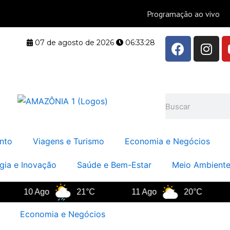
F
I
07 de agosto de 2026
06:33:29
a
n
c
s
e
t
b
a
Pesquisar
o
g
o
r
k
a
nto
Viagens e Turismo
Economia e Negócios
m
gia e Inovação
Saúde e Bem-Estar
Meio Ambiente
10 Ago
21°C
11 Ago
20°C
12
Economia e Negócios