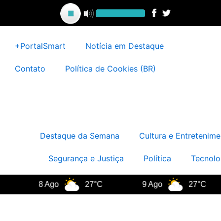
Ir
para
o
conteúdo
+PortalSmart
Notícia em Destaque
Contato
Política de Cookies (BR)
Destaque da Semana
Cultura e Entretenime
Segurança e Justiça
Política
Tecnolo
8 Ago
27°C
9 Ago
27°C