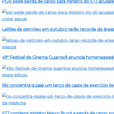
PGR pede perda de cargo para ministro do STJ acusad
Leilões de petróleo em outubro terão recorde de área
49º Festival de Cinema Guarnicê anuncia homenageado
Rio concentra quase um terço de casos de exercício il
STJ condena ministro Marco Buzzi a perda de cargo por