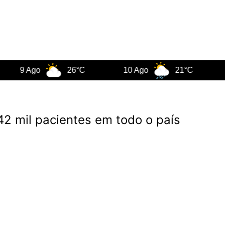
9 Ago
26°C
10 Ago
21°C
11 A
42 mil pacientes em todo o país