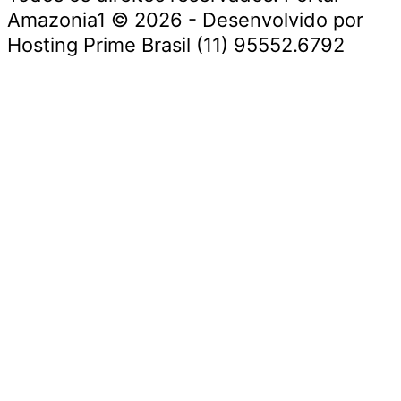
Amazonia1 © 2026 - Desenvolvido por
Hosting Prime Brasil (11) 95552.6792
Destaque da Semana
Cultura e Entretenimento
Viagens e Turismo
Economia e Negócios
Educação e Carreiras
Segurança e Justiça
Política