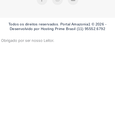
a
n
o
c
s
u
e
t
t
b
a
u
o
g
b
o
r
e
Todos os direitos reservados. Portal Amazonia1 © 2026 -
k
a
-
m
Desenvolvido por Hosting Prime Brasil (11) 95552.6792
f
Obrigado por ser nosso Leitor.