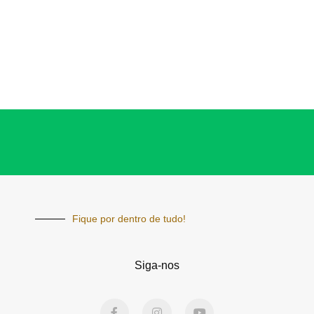
Fique por dentro de tudo!
Siga-nos
F
I
Y