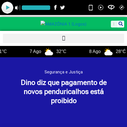
Ir
para
o
conteúdo
Pesquis
7 Ago
32°C
8 Ago
28°C
Segurança e Justiça
Dino diz que pagamento de
novos penduricalhos está
proibido