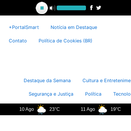
Ir
para
o
conteúdo
+PortalSmart
Notícia em Destaque
Contato
Política de Cookies (BR)
Destaque da Semana
Cultura e Entretenime
Segurança e Justiça
Política
Tecnolo
10 Ago
23°C
11 Ago
19°C