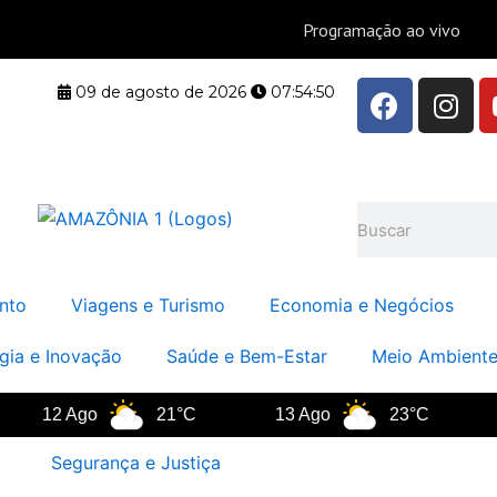
F
I
09 de agosto de 2026
07:54:51
a
n
c
s
e
t
b
a
Pesquisar
o
g
o
r
k
a
nto
Viagens e Turismo
Economia e Negócios
m
gia e Inovação
Saúde e Bem-Estar
Meio Ambiente
12 Ago
21°C
13 Ago
23°C
14
Segurança e Justiça