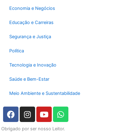
Economia e Negócios
Educação e Carreiras
Segurança e Justiça
Política
Tecnologia e Inovação
Saúde e Bem-Estar
Meio Ambiente e Sustentabilidade
F
I
Y
W
a
n
o
h
c
s
u
a
Obrigado por ser nosso Leitor.
e
t
t
t