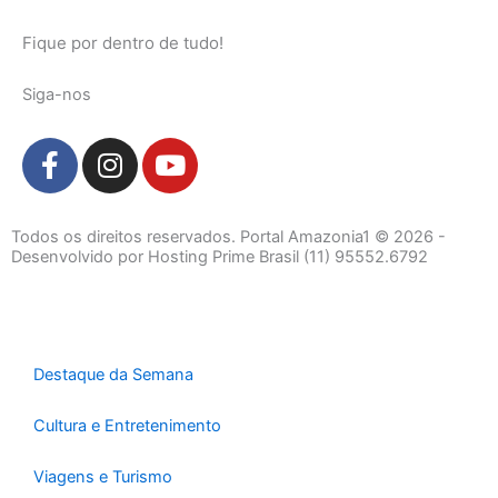
Fique por dentro de tudo!
Siga-nos
F
I
Y
a
n
o
c
s
u
e
t
t
Todos os direitos reservados. Portal Amazonia1 © 2026 -
b
a
u
Desenvolvido por Hosting Prime Brasil (11) 95552.6792
o
g
b
o
r
e
k
a
-
m
Destaque da Semana
f
Cultura e Entretenimento
Viagens e Turismo